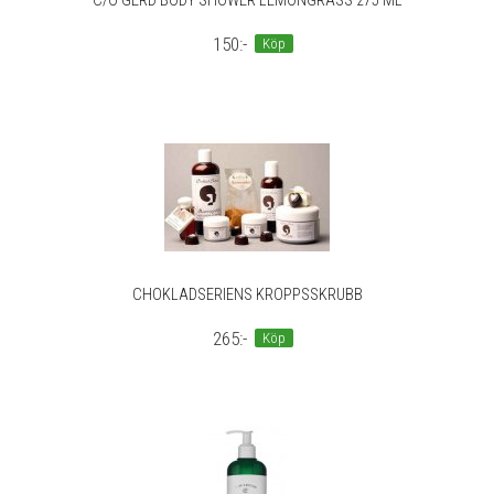
C/O GERD BODY SHOWER LEMONGRASS 275 ML
150:-
Köp
CHOKLADSERIENS KROPPSSKRUBB
265:-
Köp