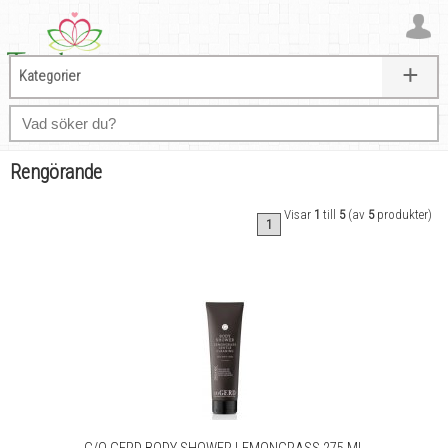
+
Kategorier
Rengörande
Visar
1
till
5
(av
5
produkter)
1