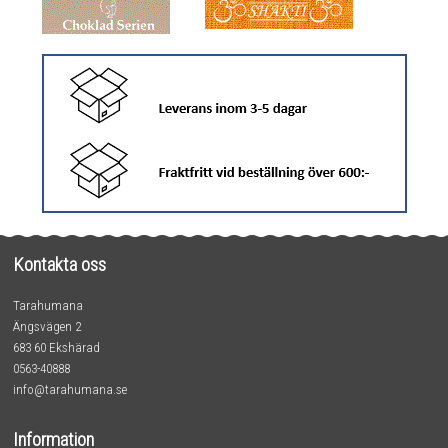
Kontakta oss
Tarahumana
Ängsvägen 2
683 60 Ekshärad
0563-40888
info@tarahumana.se
Information