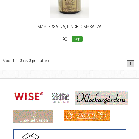
MÄSTERSALVA, RINGBLOMSSALVA
190:-
Köp
Visar
1
till
3
(av
3
produkter)
1