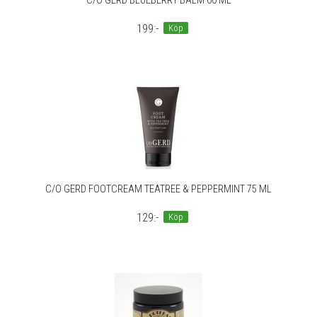
C/O GERD BLUEBERRY BALM 60 ML
199:-
Köp
C/O GERD FOOTCREAM TEATREE & PEPPERMINT 75 ML
129:-
Köp