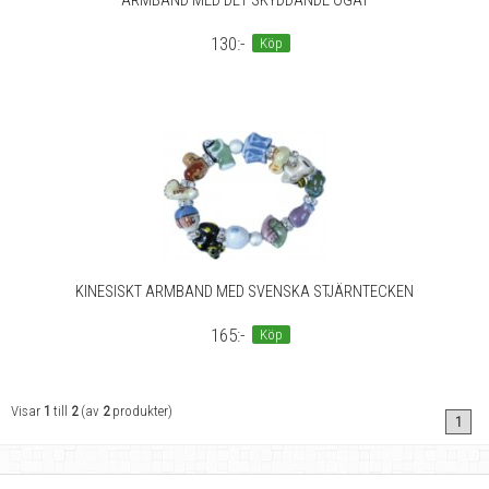
ARMBAND MED DET SKYDDANDE ÖGAT
130:-
Köp
KINESISKT ARMBAND MED SVENSKA STJÄRNTECKEN
165:-
Köp
Visar
1
till
2
(av
2
produkter)
1