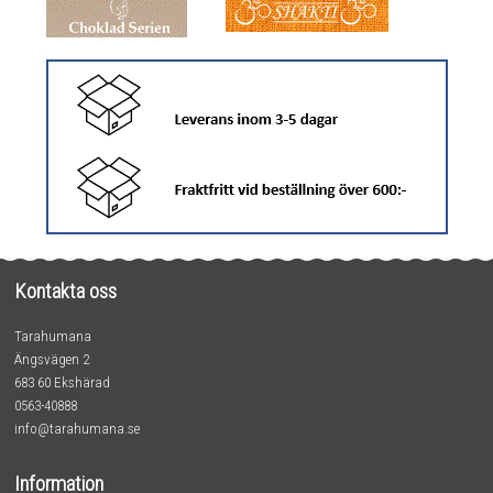
Kontakta oss
Tarahumana
Ängsvägen 2
683 60 Ekshärad
0563-40888
info@tarahumana.se
Information