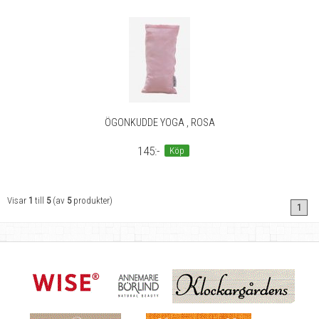
ÖGONKUDDE YOGA , ROSA
145:-
Köp
Visar
1
till
5
(av
5
produkter)
1