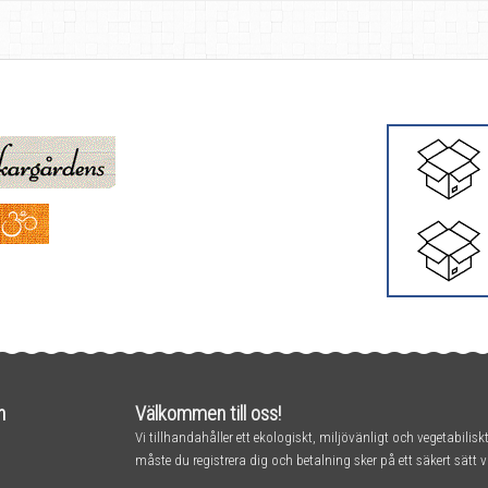
n
Välkommen till oss!
Vi tillhandahåller ett ekologiskt, miljövänligt och vegetabilisk
måste du registrera dig och betalning sker på ett säkert sätt v