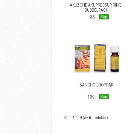
AKUZONE AKUPRESSUR RING -
DUBBELPACK
95:-
Köp
SANCHO DROPPAR
199:-
Köp
Visar
1
till
6
(av
6
produkter)