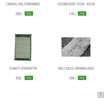
CARING HALSVÄRMARE
ÖGONKUDDE YOGA , ROSA
280:-
145:-
Köp
Köp
SHAKTI SPIKMATTA
WELLNESS VÄRMEKUDDE
450:-
189:-
Köp
Köp
1