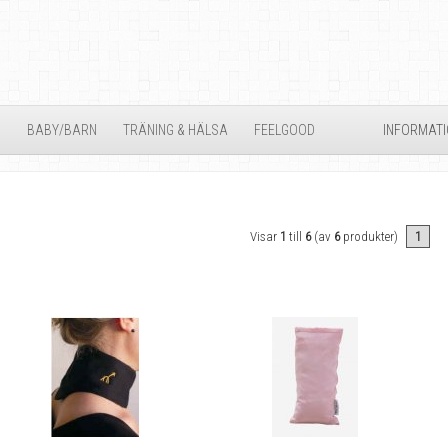
D
BABY/BARN
TRÄNING & HÄLSA
FEELGOOD
INFORMAT
Visar
1
till
6
(av
6
produkter)
1