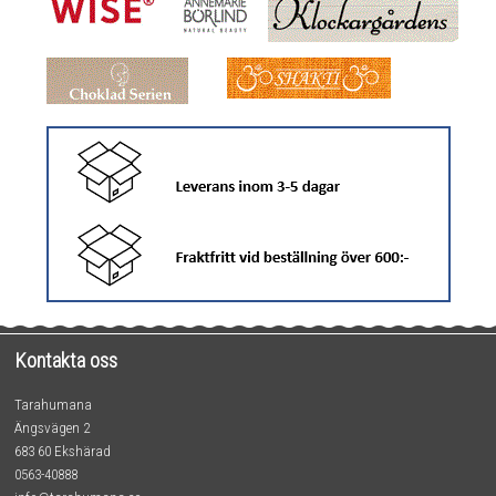
Kontakta oss
Tarahumana
Ängsvägen 2
683 60 Ekshärad
0563-40888