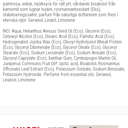
palmrosa, enbär, mjölksyra för rätt pH, vårdande bisabolol från
kamomill som lugnar huden, rosmarinantioxidant (Eko),
stabiliseringssalter, parfum från naturliga doftämnen som finns i
eteriska oljor: Geraniol, Linalol, Limonene
INCI: Aqua, Helianthus Annuus Seed Oil (Eco), Glycerin (Eco),
Cetearyl Alcohol (Eco), Stearic Acid (Eco), Palmitic Acid (Eco),
Hydrogenated Jojoba Wax (Eco), Olivoyl Hydrolyzed Wheat Protein
(Eco), Glyceryl Dibehenate (Eco), Glyceryl Oleate (Eco), Glyceryl
Stearate (Eco), Sodium Levulinate (Eco), Sodium Anisate (Eco),
Glyceryl Caprylate (Eco), Xanthan Gum, Cymbopogon Martini Oil,
Juniperus Communis Fruit Oil*, lactic acid, Bisabolol, Rosmarinus
Officinalis Leaf Extract (Eco), Potassium Sorbate, Sodium Benzoate,
Potassium Hydroxide. Perfume from essential oils: Geraniol,
Linalool, Limonene