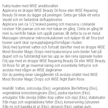
Fukta huden med WISE ansiktsvatten
Applicera en droppe WISE Beauty Oil Rose eller WISE Repairing
Beauty Oil innan du lägger på peelingen. Detta ger både ett extra
skydd och en fantastisk doftupplevelse.
Applicera sen ca 1/2 tesked peeling och massera i cirklande
rörelser från pannan och ner mot hakan en gång. Cirkla en gång till
men nu nerifrån hakan och uppåt pannan, låt detta ta ca en minut.
Massagen stimulerar mikrocirkulationen och hjälper till att föra bort
toxiner samt ökar syreupptagningsförmågan i huden.
Skölj med ljummet vatten och fortsätt därefter med en droppe WISE
Moist Booster Magic Drops med hyaluronsyra som binder fukt på
djupet och nu fullständigt kan tas upp av den rena öppnade huden.
Följ upp med en droppe WISE Repairing Beauty Oil eller WISE Beauty
Oil Rose för att ge maximal näring och essentiella fettsyror och
avsluta med någon av WISE dagkrämer.
Gör du peeling innan sänggåendet så avsluta istället med WISE
Moist Booster Magic Drops och WISE Night Balm Rose.
Innehåll: Vatten, solrosolja (Eko), vegetabilisk återfettning (Eko),
vegetabilisk konsistensgivare (Eko), jojoba-olja-korn (Eko),
emulgator från olivolja (håller ihop vatten och olja) (Eko), stabilisator
från majs och vegetabiliska fetter (Eko), konservering (utvunnen
från ris och basilika bl a) (Eko), glyserol (Eko), xantan gum,