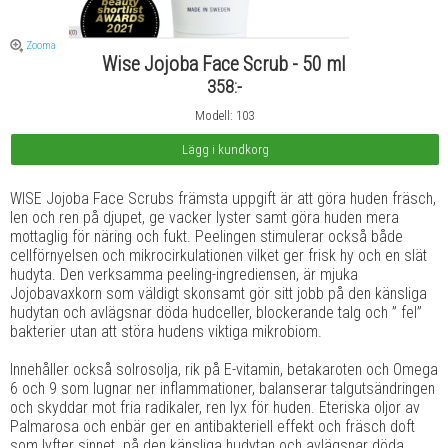
Zooma
Wise Jojoba Face Scrub - 50 ml
358:-
Modell: 103
WISE Jojoba Face Scrubs främsta uppgift är att göra huden fräsch,
len och ren på djupet, ge vacker lyster samt göra huden mera
mottaglig för näring och fukt. Peelingen stimulerar också både
cellförnyelsen och mikrocirkulationen vilket ger frisk hy och en slät
hudyta. Den verksamma peeling-ingrediensen, är mjuka
Jojobavaxkorn som väldigt skonsamt gör sitt jobb på den känsliga
hudytan och avlägsnar döda hudceller, blockerande talg och ” fel”
bakterier utan att störa hudens viktiga mikrobiom.
Innehåller också solrosolja, rik på E-vitamin, betakaroten och Omega
6 och 9 som lugnar ner inflammationer, balanserar talgutsändringen
och skyddar mot fria radikaler, ren lyx för huden. Eteriska oljor av
Palmarosa och enbär ger en antibakteriell effekt och fräsch doft
som lyfter sinnet. på den känsliga hudytan och avlägsnar döda