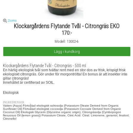
Zooma
Klockargårdens Flytande Tvål - Citrongräs EKO
170:-
Modell: 13002-6
Klockargårdens Flytande Tvål - Citrongräs - 500 ml
En härlig ekologisk tvål som tvättar rent med en stor dos av frisk, krispigt frisk
ekologiskt citrongräs. Gör under för morgontrötta! En bonus är att insekter inte
gillar citrongräs!
Innehållet är certifierad av SOIL.
Ekologisk
INGREDIENSER
Vatten (Aqua) Förtvålad ekologisk solrosolja (Potassium Oleate Derived from Organic
Sunflower Oil) Förtvålad ekologisk cocosolja (Potassium Cocoate Derived from Organic
Coconut Oil) Ekologisk Glycerin (Glycerine organic origin), Citrongräsolja (Cymbopogon
flexuosus Oil (lemon grass)) Potassium Citrate, Citric Acid. Citral. Limonene, geraniol, linalool,
Citronellol