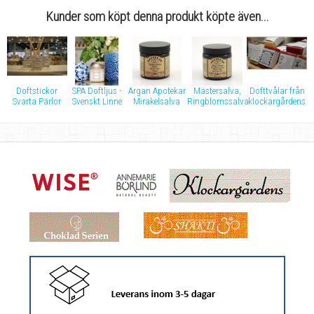
Kunder som köpt denna produkt köpte även...
Doftstickor
SPA Doftljus -
Argan Apotekar
Mästersalva,
Dofttvålar från
Svarta Pärlor
Svenskt Linne
Mirakelsalva
Ringblomssalva
klockargårdens