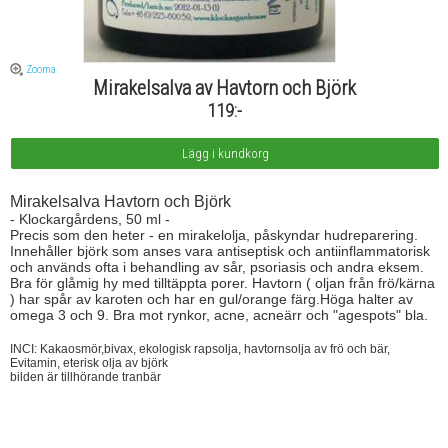
Zooma
Mirakelsalva av Havtorn och Björk
119:-
Mirakelsalva Havtorn och Björk
- Klockargårdens, 50 ml -
Precis som den heter - en mirakelolja, påskyndar hudreparering.
Innehåller björk som anses vara antiseptisk och antiinflammatorisk
och används ofta i behandling av sår, psoriasis och andra eksem.
Bra för glåmig hy med tilltäppta porer. Havtorn ( oljan från frö/kärna
) har spår av karoten och har en gul/orange färg.Höga halter av
omega 3 och 9. Bra mot rynkor, acne, acneärr och "agespots" bla.
INCI: Kakaosmör,bivax, ekologisk rapsolja, havtornsolja av frö och bär,
Evitamin, eterisk olja av björk
bilden är tillhörande tranbär