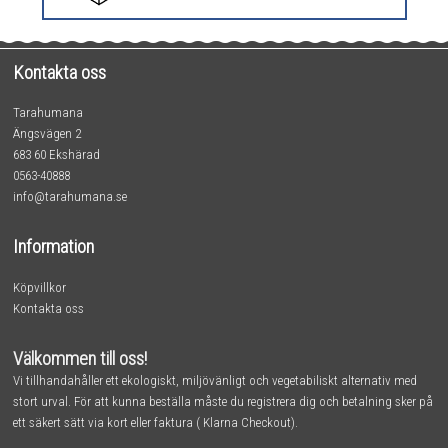
Kontakta oss
Tarahumana
Ängsvägen 2
683 60 Ekshärad
0563-40888
info@tarahumana.se
Information
Köpvillkor
Kontakta oss
Välkommen till oss!
Vi tillhandahåller ett ekologiskt, miljövänligt och vegetabiliskt alternativ med
stort urval. För att kunna beställa måste du registrera dig och betalning sker på
ett säkert sätt via kort eller faktura ( Klarna Checkout).