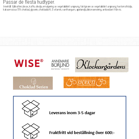
Passar de flesta hudtyper.
Innehåll: fjällvatten, bivax, kaffe, olivolja, emulgering av vegetabiliskt ursprung, fuktgivare av vegetabilskt ursprung, havtornsfröolja,
kakaomassa-70% choklad, glycerin, chokladdoft, E-vitamin, xanthangum, apelsinolja, bikonservering, antioxidant från ris.