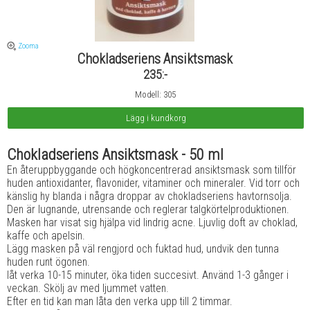
Zooma
Chokladseriens Ansiktsmask
235:-
Modell: 305
Chokladseriens Ansiktsmask - 50 ml
En återuppbyggande och högkoncentrerad ansiktsmask som tillför
huden antioxidanter, flavonider, vitaminer och mineraler. Vid torr och
känslig hy blanda i några droppar av chokladseriens havtornsolja.
Den är lugnande, utrensande och reglerar talgkörtelproduktionen.
Masken har visat sig hjälpa vid lindrig acne. Ljuvlig doft av choklad,
kaffe och apelsin.
Lägg masken på väl rengjord och fuktad hud, undvik den tunna
huden runt ögonen.
låt verka 10-15 minuter, öka tiden succesivt. Använd 1-3 gånger i
veckan. Skölj av med ljummet vatten.
Efter en tid kan man låta den verka upp till 2 timmar.